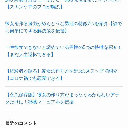
【スキンケアのプロが解説】
彼女を作る努力がめんどうな男性の特徴7つを紹介【誰で
も簡単にできる解決策を伝授】
一生彼女できないと諦めている男性の5つの特徴を紹介！
【まだ人生逆転できる】
【経験者が語る】彼女の作り方を5つのステップで紹介
【コロナ禍でも恋愛できる】
【永久保存版】彼女の作り方がまったくわからないアナ
タだけに！秘蔵マニュアルを伝授
最近のコメント