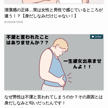
清潔感の正体…実は女性と男性で感じているところが
違う！？【身だしなみだけじゃない！】
2022年7月5日
清潔感
なぜ男性は不潔と言われてしまうのか？その原因とは
身だしなみと匂いだったんです！