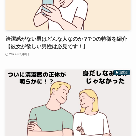
清潔感がない男はどんな人なのか？7つの特徴を紹介
【彼女が欲しい男性は必見です！】
2022年7月8日
清潔感