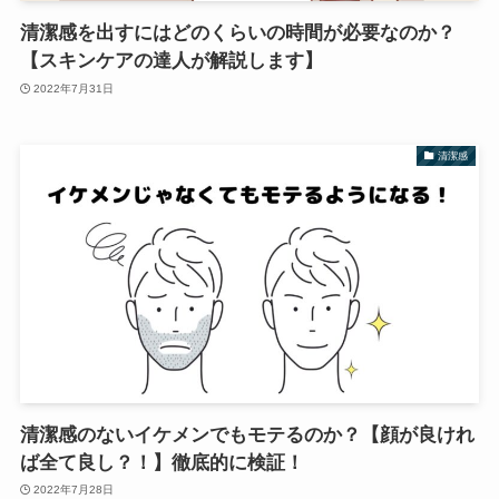
清潔感を出すにはどのくらいの時間が必要なのか？
【スキンケアの達人が解説します】
2022年7月31日
清潔感
清潔感のないイケメンでもモテるのか？【顔が良けれ
ば全て良し？！】徹底的に検証！
2022年7月28日