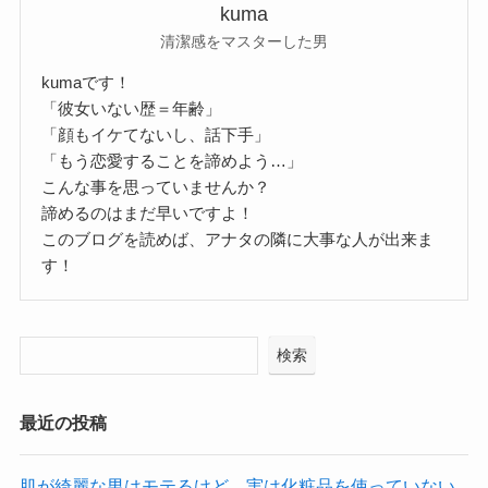
kuma
清潔感をマスターした男
kumaです！
「彼女いない歴＝年齢」
「顔もイケてないし、話下手」
「もう恋愛することを諦めよう…」
こんな事を思っていませんか？
諦めるのはまだ早いですよ！
このブログを読めば、アナタの隣に大事な人が出来ま
す！
検索
最近の投稿
肌が綺麗な男はモテるけど、実は化粧品を使っていない