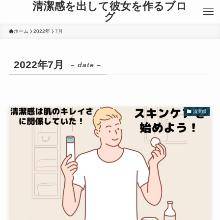
清潔感を出して彼女を作るブロ
グ
ホーム
2022年
7月
2022年7月
– date –
清潔感