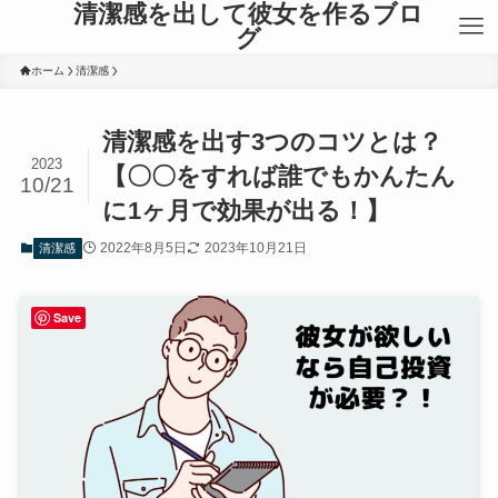
清潔感を出して彼女を作るブロ
グ
ホーム
清潔感
清潔感を出す3つのコツとは？
2023
【〇〇をすれば誰でもかんたん
10/21
に1ヶ月で効果が出る！】
2022年8月5日
2023年10月21日
清潔感
Save